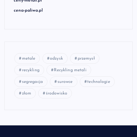
ceny-metali.pl
cena-paliwa.pl
metale
odzysk
przemysł
recykling
Recykling metali
segregacja
surowce
technologie
złom
środowisko