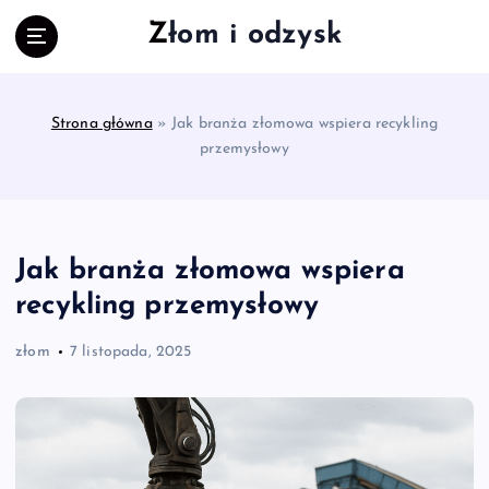
S
Złom i odzysk
k
i
p
t
Strona główna
»
Jak branża złomowa wspiera recykling
o
przemysłowy
c
o
n
t
e
Jak branża złomowa wspiera
n
recykling przemysłowy
t
złom
7 listopada, 2025