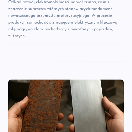
Odkąd rozwój elektromobilności nabrał tempa, rośnie
znaczenie surowców wtórnych stanowiących fundament
nowoczesnego przemysłu motoryzacyjnego. W procesie
produkcji samochodów z napędem elektrycznym kluczową
rolę odgrywa złom pochodzący z wycofanych pojazdów,
zużytych…