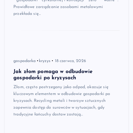
**gospodarki** cyrkularnej i koncepcji **zero** **waste**.
Prawidłowe zarządzanie zasobami metalowymi
przekłada się…
gospodarka
kryzys
18 czerwca, 2026
Jak złom pomaga w odbudowie
gospodarki po kryzysach
Złom, często postrzegany jako odpad, okazuje się
kluczowym elementem w odbudo­wie gospodarki po
kryzysach. Recycling metali i tworzyw sztucznych
zapewnia dostęp do surowców w sytuacjach, gdy
tradycyjne łańcuchy dostaw zostają…