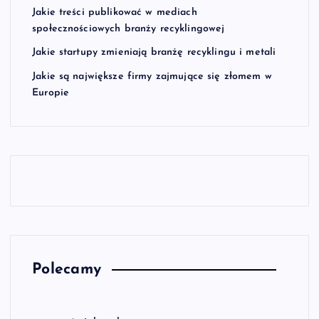
n
Jakie treści publikować w mediach
społecznościowych branży recyklingowej
i
Jakie startupy zmieniają branżę recyklingu i metali
Jakie są największe firmy zajmujące się złomem w
e
Europie
w
p
i
s
ó
Polecamy
w