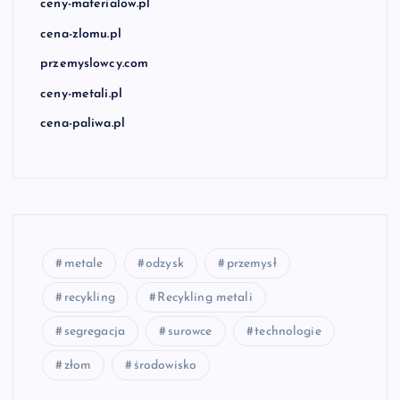
ceny-materialow.pl
cena-zlomu.pl
przemyslowcy.com
ceny-metali.pl
cena-paliwa.pl
metale
odzysk
przemysł
recykling
Recykling metali
segregacja
surowce
technologie
złom
środowisko