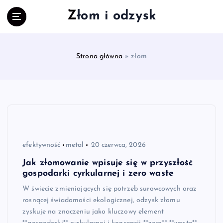
S
Złom i odzysk
k
i
p
t
Strona główna
»
złom
o
c
o
n
t
e
n
t
efektywność
metal
20 czerwca, 2026
Jak złomowanie wpisuje się w przyszłość
gospodarki cyrkularnej i zero waste
W świecie zmieniających się potrzeb surowcowych oraz
rosnącej świadomości ekologicznej, odzysk złomu
zyskuje na znaczeniu jako kluczowy element