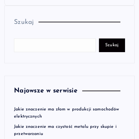
t
Szukaj
r
o
Szukaj
n
i
c
Najowsze w serwisie
o
Jakie znaczenie ma złom w produkcji samochodów
w
elektrycznych
Jakie znaczenie ma czystość metalu przy skupie i
a
przetwarzaniu