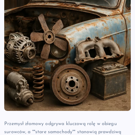
Przemysł złomowy odgrywa kluczową rolę w obiegu
surowców, a **stare samochody** stanowią prawdziwą