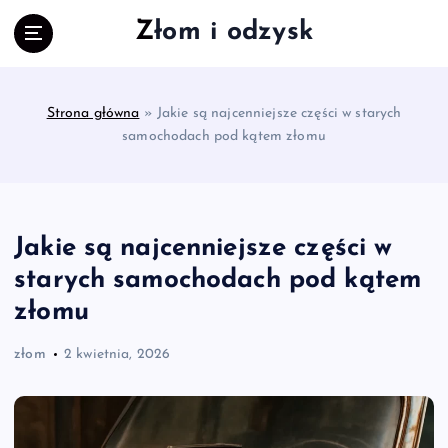
S
Złom i odzysk
k
i
p
t
Strona główna
»
Jakie są najcenniejsze części w starych
o
samochodach pod kątem złomu
c
o
n
t
e
Jakie są najcenniejsze części w
n
starych samochodach pod kątem
t
złomu
złom
2 kwietnia, 2026