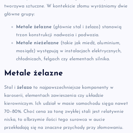
tworzywa sztuczne. W kontekście złomu wyróżniamy dwie
główne grupy:
Metale żelazne
(głównie stal i żelazo) stanowią
trzon konstrukcji nadwozia i podwozia.
Metale nieżelazne
(takie jak miedź, aluminium,
mosiądz) występują w instalacjach elektrycznych,
chłodnicach, felgach czy elementach silnika.
Metale żelazne
Stal i
żelazo
to najpowszechniejsze komponenty w
karoserii, elementach zawieszenia czy układzie
kierowniczym. Ich udział w masie samochodu sięga nawet
70–80%. Choć cena za tonę zwykłej stali jest relatywnie
niska, to olbrzymie ilości tego surowca w aucie
przekładają się na znaczne przychody przy złomowaniu.