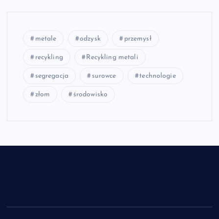
metale
odzysk
przemysł
recykling
Recykling metali
segregacja
surowce
technologie
złom
środowisko