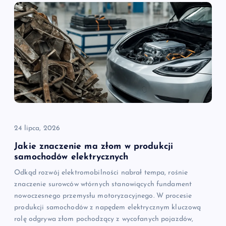
24 lipca, 2026
Jakie znaczenie ma złom w produkcji
samochodów elektrycznych
Odkąd rozwój elektromobilności nabrał tempa, rośnie
znaczenie surowców wtórnych stanowiących fundament
nowoczesnego przemysłu motoryzacyjnego. W procesie
produkcji samochodów z napędem elektrycznym kluczową
rolę odgrywa złom pochodzący z wycofanych pojazdów,