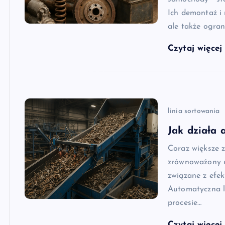
Ich demontaż i 
ale także ogran
Czytaj więce
linia sortowania
Jak działa 
Coraz większe 
zrównoważony r
związane z ef
Automatyczna l
procesie…
Czytaj więce