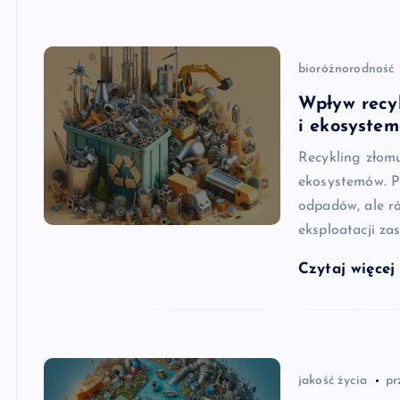
bioróżnorodność
Wpływ recy
i ekosyste
Recykling złom
ekosystemów. Pr
odpadów, ale r
eksploatacji za
Czytaj więce
jakość życia
pr