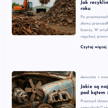
Jak recykli
roku
Po przemianach 
złomu przeszedł
branży. W artyk
regulacji praw
Czytaj więce
demontaż
met
Jakie są na
pod kątem 
Przemysł złomo
samochody** st