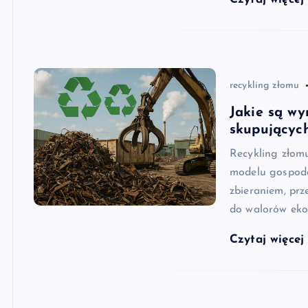
recykling złomu
Jakie są w
skupującyc
Recykling zło
modelu gospoda
zbieraniem, prz
do walorów eko
Czytaj więce