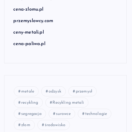
cena-zlomu.pl
przemyslowcy.com
ceny-metali.pl
cena-paliwa.pl
metale
odzysk
przemysł
recykling
Recykling metali
segregacja
surowce
technologie
złom
środowisko