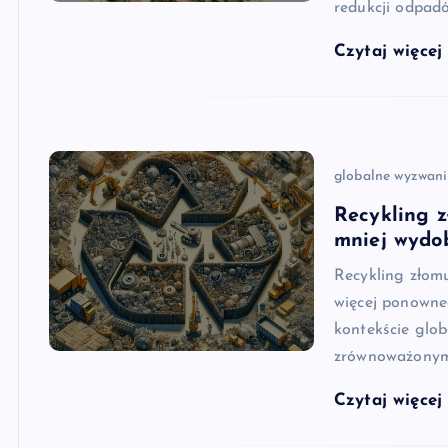
redukcji odpad
Czytaj więce
globalne wyzwan
Recykling 
mniej wydo
Recykling złom
więcej ponowneg
kontekście glo
zrównoważonym
Czytaj więce