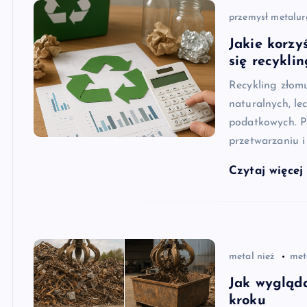
przemysł metalur
Jakie korzy
się recykli
Recykling złomu
naturalnych, le
podatkowych. Pr
przetwarzaniu i
Czytaj więce
metal nież
met
Jak wygląda
kroku