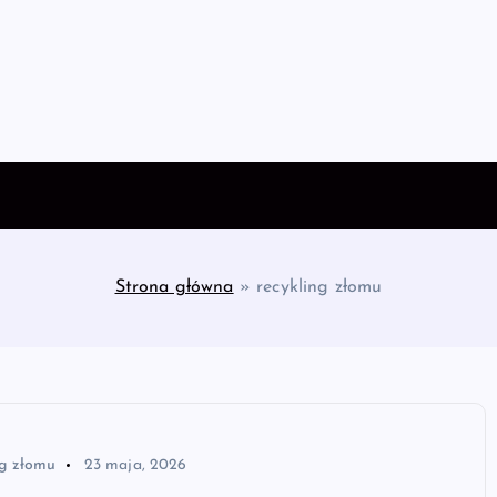
Strona główna
»
recykling złomu
ng złomu
23 maja, 2026