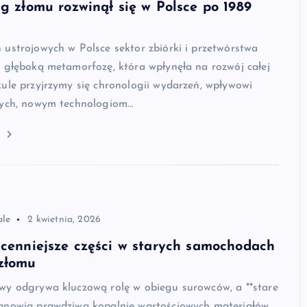
ng złomu rozwinął się w Polsce po 1989
ustrojowych w Polsce sektor zbiórki i przetwórstwa
 głęboką metamorfozę, która wpłynęła na rozwój całej
ule przyjrzymy się chronologii wydarzeń, wpływowi
nych, nowym technologiom…
j
ale
2 kwietnia, 2026
jcenniejsze części w starych samochodach
złomu
wy odgrywa kluczową rolę w obiegu surowców, a **stare
anowią prawdziwą kopalnię wartościowych materiałów.