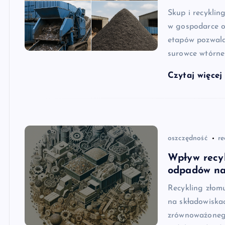
Skup i recyklin
w gospodarce o
etapów pozwala
surowce wtórne
Czytaj więce
oszczędność
re
Wpływ recyk
odpadów na
Recykling złom
na składowiskac
zrównoważonego 