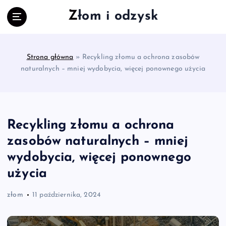
S
Złom i odzysk
k
i
p
t
Strona główna
»
Recykling złomu a ochrona zasobów
o
naturalnych – mniej wydobycia, więcej ponownego użycia
c
o
n
t
e
Recykling złomu a ochrona
n
zasobów naturalnych – mniej
t
wydobycia, więcej ponownego
użycia
złom
11 października, 2024