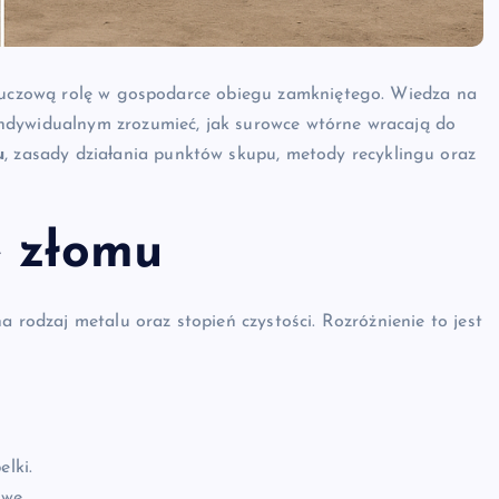
kluczową rolę w gospodarce obiegu zamkniętego. Wiedza na
ndywidualnym zrozumieć, jak surowce wtórne wracają do
u
, zasady działania punktów skupu, metody recyklingu oraz
e złomu
a rodzaj metalu oraz stopień czystości. Rozróżnienie to jest
elki.
owe.