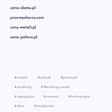
cena-zlomu.pl
przemyslowcy.com
ceny-metali.pl
cena-paliwa.pl
metale
odzysk
przemysł
recykling
Recykling metali
segregacja
surowce
technologie
złom
środowisko