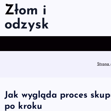
S
Złom i
k
i
odzysk
p
t
o
c
o
n
t
Strona
e
n
t
Jak wygląda proces skup
po kroku