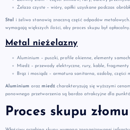
Żelazo czyste – wióry, opiłki uzyskane podczas obróbk
Stal
i żeliwo stanowią znaczną część odpadów metalowych
wymagają większych ilości, aby proces skupu był opłacalny
Metal nieżelazny
Aluminium – puszki, profile okienne, elementy samoc
Miedź – przewody elektryczne, rury, kable, fragmenty 
Brąz i mosiądz – armatura sanitarna, ozdoby, części 
Aluminium
oraz
miedź
charakteryzują się wyższymi cenam
ponownego przetworzenia są bardzo atrakcyjne dla punkt
Proces skupu złomu
Właściwy przebieg skupu wymaga zorganizowanej infrastru