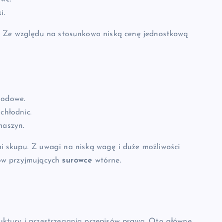
i.
. Ze względu na stosunkowo niską cenę jednostkową
.
hodowe.
chłodnic.
maszyn.
i skupu. Z uwagi na niską wagę i duże możliwości
ów przyjmujących
surowce
wtórne.
ktury i przestrzegania przepisów prawa. Oto główne