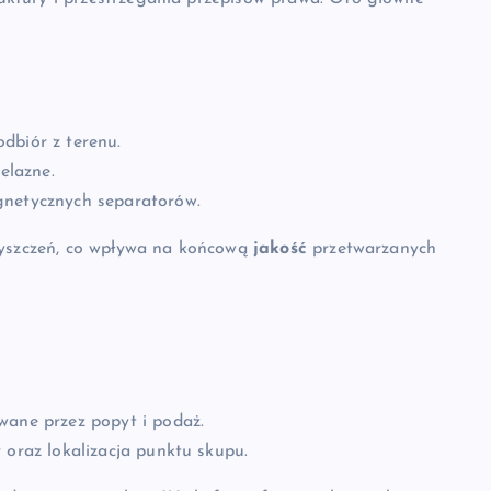
dbiór z terenu.
elazne.
gnetycznych separatorów.
czyszczeń, co wpływa na końcową
jakość
przetwarzanych
wane przez popyt i podaż.
 oraz lokalizacja punktu skupu.