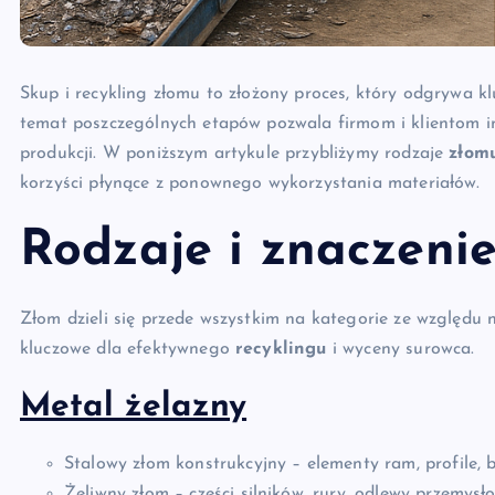
Skup i recykling złomu to złożony proces, który odgrywa 
temat poszczególnych etapów pozwala firmom i klientom i
produkcji. W poniższym artykule przybliżymy rodzaje
złom
korzyści płynące z ponownego wykorzystania materiałów.
Rodzaje i znaczeni
Złom dzieli się przede wszystkim na kategorie ze względu n
kluczowe dla efektywnego
recyklingu
i wyceny surowca.
Metal żelazny
Stalowy złom konstrukcyjny – elementy ram, profile, b
Żeliwny złom – części silników, rury, odlewy przemysł