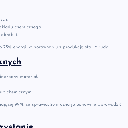
ych.
składu chemicznego.
obróbki.
 75% energii w porównaniu z produkcją stali z rudy.
znych
dnorodny materiał.
lub chemicznymi.
zającej 99%, co sprawia, że można je ponownie wprowadzić
zystanie