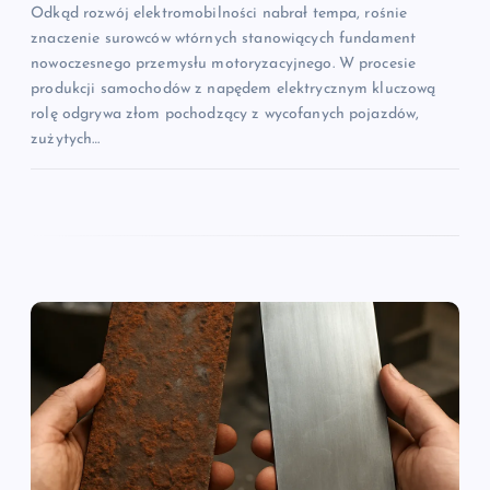
Odkąd rozwój elektromobilności nabrał tempa, rośnie
znaczenie surowców wtórnych stanowiących fundament
nowoczesnego przemysłu motoryzacyjnego. W procesie
produkcji samochodów z napędem elektrycznym kluczową
rolę odgrywa złom pochodzący z wycofanych pojazdów,
zużytych…