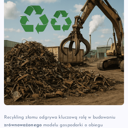
Recykling złomu odgrywa kluczową rolę w budowaniu
zrównoważonego
modelu gospodarki o obiegu