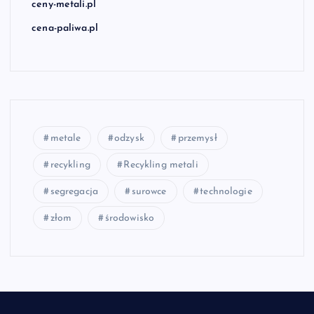
ceny-metali.pl
cena-paliwa.pl
metale
odzysk
przemysł
recykling
Recykling metali
segregacja
surowce
technologie
złom
środowisko