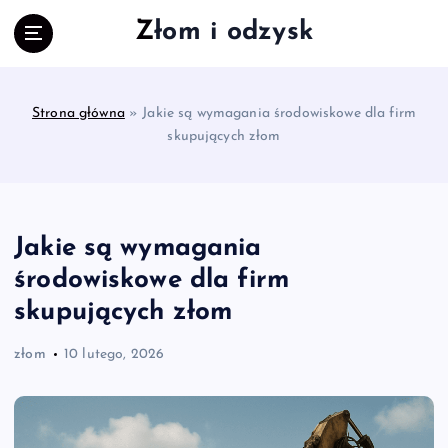
S
Złom i odzysk
k
i
p
t
Strona główna
»
Jakie są wymagania środowiskowe dla firm
o
skupujących złom
c
o
n
t
e
Jakie są wymagania
n
środowiskowe dla firm
t
skupujących złom
złom
10 lutego, 2026