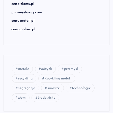
cena-zlomu.pl
przemyslowcy.com
ceny-metali.pl
cena-paliwa.pl
metale
odzysk
przemysł
recykling
Recykling metali
segregacja
surowce
technologie
złom
środowisko