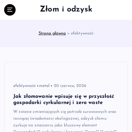
S
Złom i odzysk
k
i
p
t
Strona główna
»
efektywność
o
c
o
n
t
e
n
t
efektywność
metal
20 czerwca, 2026
Jak złomowanie wpisuje się w przyszłość
gospodarki cyrkularnej i zero waste
W świecie zmieniających się potrzeb surowcowych oraz
rosnącej świadomości ekologicznej, odzysk złomu
zyskuje na znaczeniu jako kluczowy element