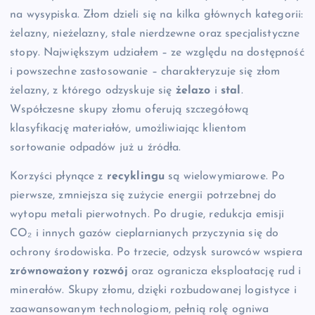
na wysypiska. Złom dzieli się na kilka głównych kategorii:
żelazny, nieżelazny, stale nierdzewne oraz specjalistyczne
stopy. Największym udziałem – ze względu na dostępność
i powszechne zastosowanie – charakteryzuje się złom
żelazny, z którego odzyskuje się
żelazo
i
stal
.
Współczesne skupy złomu oferują szczegółową
klasyfikację materiałów, umożliwiając klientom
sortowanie odpadów już u źródła.
Korzyści płynące z
recyklingu
są wielowymiarowe. Po
pierwsze, zmniejsza się zużycie energii potrzebnej do
wytopu metali pierwotnych. Po drugie, redukcja emisji
CO₂ i innych gazów cieplarnianych przyczynia się do
ochrony środowiska. Po trzecie, odzysk surowców wspiera
zrównoważony rozwój
oraz ogranicza eksploatację rud i
minerałów. Skupy złomu, dzięki rozbudowanej logistyce i
zaawansowanym technologiom, pełnią rolę ogniwa