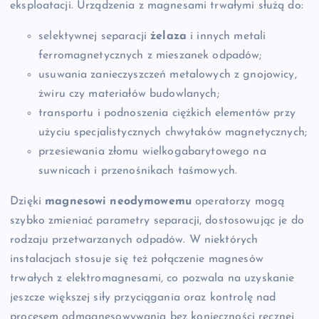
eksploatacji. Urządzenia z magnesami trwałymi służą do:
selektywnej separacji
żelaza
i innych metali
ferromagnetycznych z mieszanek odpadów;
usuwania zanieczyszczeń metalowych z gnojowicy,
żwiru czy materiałów budowlanych;
transportu i podnoszenia ciężkich elementów przy
użyciu specjalistycznych chwytaków magnetycznych;
przesiewania złomu wielkogabarytowego na
suwnicach i przenośnikach taśmowych.
Dzięki
magnesowi neodymowemu
operatorzy mogą
szybko zmieniać parametry separacji, dostosowując je do
rodzaju przetwarzanych odpadów. W niektórych
instalacjach stosuje się też połączenie magnesów
trwałych z elektromagnesami, co pozwala na uzyskanie
jeszcze większej siły przyciągania oraz kontrolę nad
procesem odmagnesowywania bez konieczności ręcznej