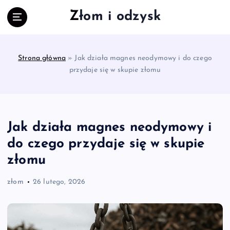
S
Złom i odzysk
k
i
p
t
Strona główna
»
Jak działa magnes neodymowy i do czego
o
przydaje się w skupie złomu
c
o
n
t
e
Jak działa magnes neodymowy i
n
do czego przydaje się w skupie
t
złomu
złom
26 lutego, 2026