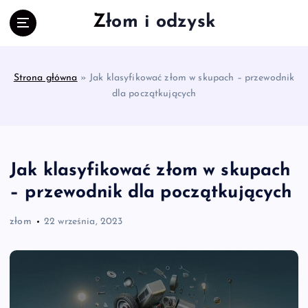
S
Złom i odzysk
k
i
p
t
Strona główna
»
Jak klasyfikować złom w skupach – przewodnik
o
dla początkujących
c
o
n
t
e
Jak klasyfikować złom w skupach
n
– przewodnik dla początkujących
t
złom
22 września, 2023