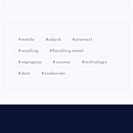
metale
odzysk
przemysł
recykling
Recykling metali
segregacja
surowce
technologie
złom
środowisko