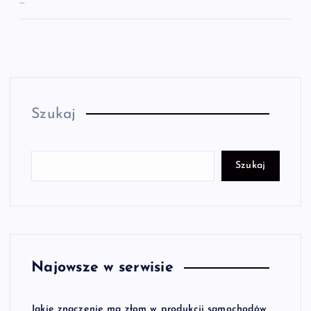
…
Szukaj
Szukaj
Najowsze w serwisie
Jakie znaczenie ma złom w produkcji samochodów