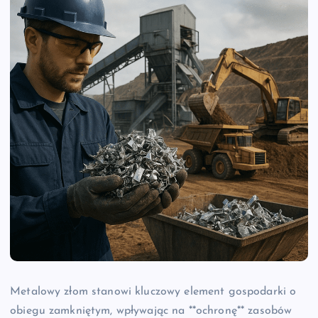
Metalowy złom stanowi kluczowy element gospodarki o
obiegu zamkniętym, wpływając na **ochronę** zasobów