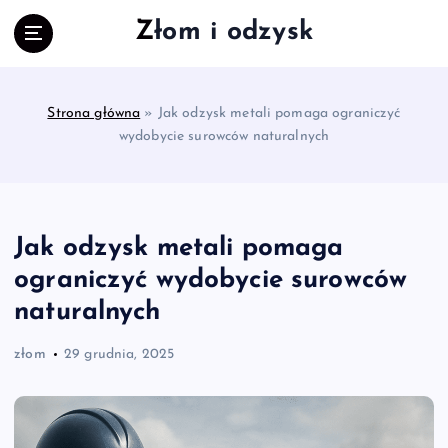
S
Złom i odzysk
k
i
p
t
Strona główna
»
Jak odzysk metali pomaga ograniczyć
o
wydobycie surowców naturalnych
c
o
n
t
e
Jak odzysk metali pomaga
n
ograniczyć wydobycie surowców
t
naturalnych
złom
29 grudnia, 2025