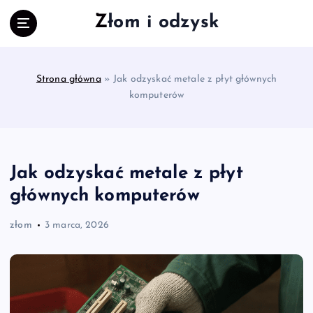
S
Złom i odzysk
k
i
p
t
Strona główna
»
Jak odzyskać metale z płyt głównych
o
komputerów
c
o
n
t
e
Jak odzyskać metale z płyt
n
głównych komputerów
t
złom
3 marca, 2026