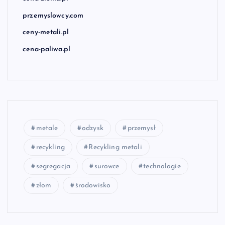
przemyslowcy.com
ceny-metali.pl
cena-paliwa.pl
metale
odzysk
przemysł
recykling
Recykling metali
segregacja
surowce
technologie
złom
środowisko