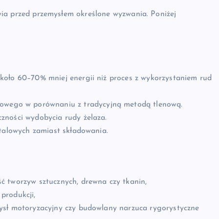
tawia przed przemysłem określone wyzwania. Poniżej
ło 60–70% mniej energii niż proces z wykorzystaniem rud
lowego w porównaniu z tradycyjną metodą tlenową.
czności wydobycia rudy żelaza.
stalowych zamiast składowania.
ć tworzyw sztucznych, drewna czy tkanin,
produkcji,
ysł motoryzacyjny czy budowlany narzuca rygorystyczne