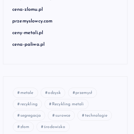
cena-zlomu.pl
przemyslowcy.com
ceny-metali.pl
cena-paliwa.pl
metale
odzysk
przemysł
recykling
Recykling metali
segregacja
surowce
technologie
złom
środowisko