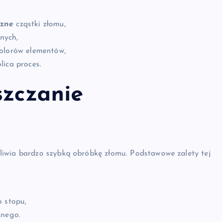
czne
cząstki złomu,
znych,
kolorów elementów,
lica proces.
szczanie
liwia bardzo szybką obróbkę złomu. Podstawowe zalety tej
o stopu,
znego.