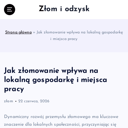
S
Złom i odzysk
k
i
p
t
Strona główna
»
Jak złomowanie wpływa na lokalną gospodarkę
o
i miejsca pracy
c
o
n
t
e
Jak złomowanie wpływa na
n
lokalną gospodarkę i miejsca
t
pracy
złom
22 czerwca, 2026
Dynamiczny rozwój przemysłu złomowego ma kluczowe
znaczenie dla lokalnych społeczności, przyczyniając się