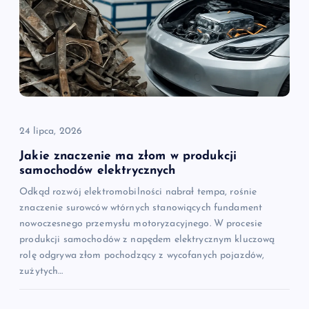
24 lipca, 2026
Jakie znaczenie ma złom w produkcji
samochodów elektrycznych
Odkąd rozwój elektromobilności nabrał tempa, rośnie
znaczenie surowców wtórnych stanowiących fundament
nowoczesnego przemysłu motoryzacyjnego. W procesie
produkcji samochodów z napędem elektrycznym kluczową
rolę odgrywa złom pochodzący z wycofanych pojazdów,
zużytych…