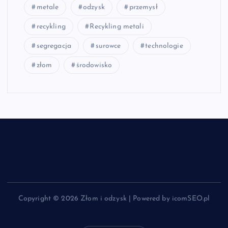
metale
odzysk
przemysł
recykling
Recykling metali
segregacja
surowce
technologie
złom
środowisko
Copyright © 2026 Złom i odzysk | Powered by icomSEO.pl