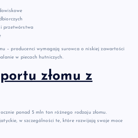
odowiskowe
dbiorczych
i przetwórstwa
e
łomu – producenci wymagają surowca o niskiej zawartości
alanie w piecach hutniczych.
sportu złomu z
 rocznie ponad 5 mln ton różnego rodzaju złomu.
atyckie, w szczególności te, które rozwijają swoje moce