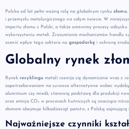
Polska od lat pełni ważną rolę na globalnym rynku
złomu
,
i przemysłu metalurgicznego na całym świecie. W niniejszy
importu złomu z Polski, a także omówimy procesy odzysku
wykorzystaniu metali. Zrozumienie mechanizmów handlu sur
ocenić wpływ tego sektora na
gospodarkę
i ochronę środo
Globalny rynek zło
Rynek
recyklingu
metali rozwija się dynamicznie wraz z 
zapotrzebowaniem na surowce alternatywne wobec wydobyci
aluminium czy miedź, stanowią podstawę dla produkcji now
oraz emisja CO₂ w procesach hutniczych są znacząco niższe
złomem obejmuje kilkadziesiąt państw, z Polską zajmującą 
Najważniejsze czynniki kszta