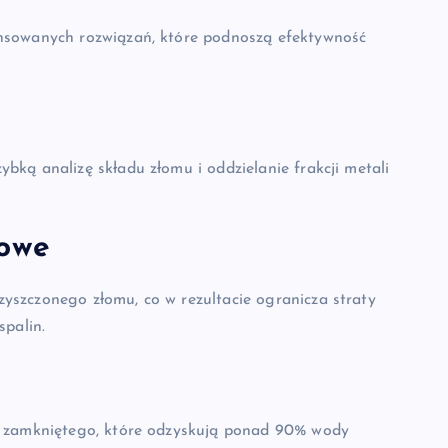
nsowanych rozwiązań, które podnoszą efektywność
ką analizę składu złomu i oddzielanie frakcji metali
rowe
szczonego złomu, co w rezultacie ogranicza straty
spalin.
u zamkniętego, które odzyskują ponad 90% wody