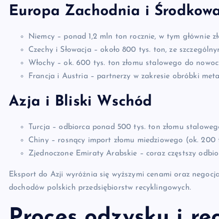
Europa Zachodnia i Środkow
Niemcy – ponad 1,2 mln ton rocznie, w tym głównie z
Czechy i Słowacja – około 800 tys. ton, ze szczegól
Włochy – ok. 600 tys. ton złomu stalowego do nowocz
Francja i Austria – partnerzy w zakresie obróbki meta
Azja i Bliski Wschód
Turcja – odbiorca ponad 500 tys. ton złomu stalowego 
Chiny – rosnący import złomu miedziowego (ok. 200 t
Zjednoczone Emiraty Arabskie – coraz częstszy odbior
Eksport do Azji wyróżnia się wyższymi cenami oraz negocj
dochodów polskich przedsiębiorstw recyklingowych.
Proces odzysku i re