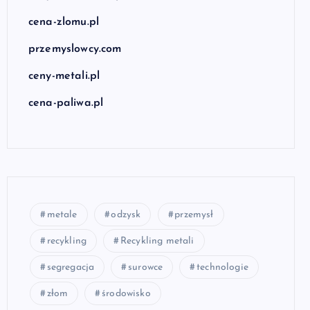
cena-zlomu.pl
przemyslowcy.com
ceny-metali.pl
cena-paliwa.pl
metale
odzysk
przemysł
recykling
Recykling metali
segregacja
surowce
technologie
złom
środowisko