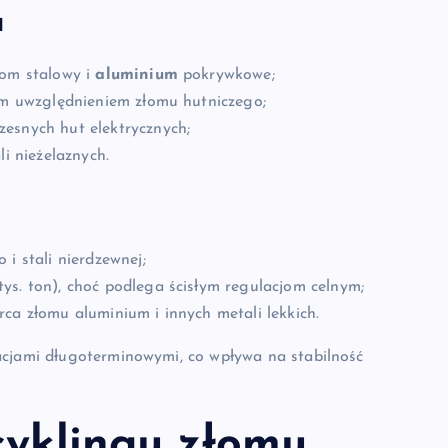
a
łom stalowy i
aluminium
pokrywkowe;
nym uwzględnieniem złomu hutniczego;
esnych hut elektrycznych;
li nieżelaznych.
i stali nierdzewnej;
ys. ton), choć podlega ścisłym regulacjom celnym;
ca złomu aluminium i innych metali lekkich.
acjami długoterminowymi, co wpływa na stabilność
cyklingu złomu