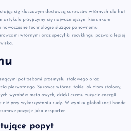
 stając się kluczowym dostawcą surowców wtórnych dla hut
m artykule przyjrzymy się najważniejszym kierunkom
 i nowoczesne technologie służące ponownemu
owcami wtórnymi oraz specyfiki recyklingu pozwala lepiej
wiska.
mu
rosnącymi potrzebami przemysłu stalowego oraz
a pierwotnego. Surowce wtórne, takie jak złom stalowy,
ych wyrobów metalowych, dzięki czemu zużycie energii
 niż przy wykorzystaniu rudy. W wyniku globalizacji handel
czołowe pozycje jako eksporter.
łtujące popyt