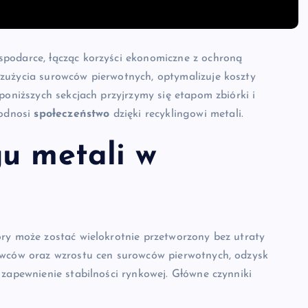
podarce, łącząc korzyści ekonomiczne z ochroną
zużycia surowców pierwotnych, optymalizuje koszty
poniższych sekcjach przyjrzymy się etapom zbiórki i
 odnosi
społeczeństwo
dzięki recyklingowi metali.
gu metali w
óry może zostać wielokrotnie przetworzony bez utraty
owców oraz wzrostu cen surowców pierwotnych, odzysk
 zapewnienie stabilności rynkowej. Główne czynniki