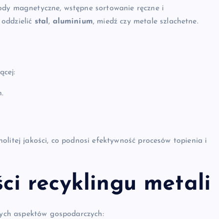
ody magnetyczne, wstępne sortowanie ręczne i
 oddzielić
stal
,
aluminium
, miedź czy metale szlachetne.
ącej:
h.
nolitej jakości, co podnosi efektywność procesów topienia i
ci recyklingu metali
owych aspektów gospodarczych: