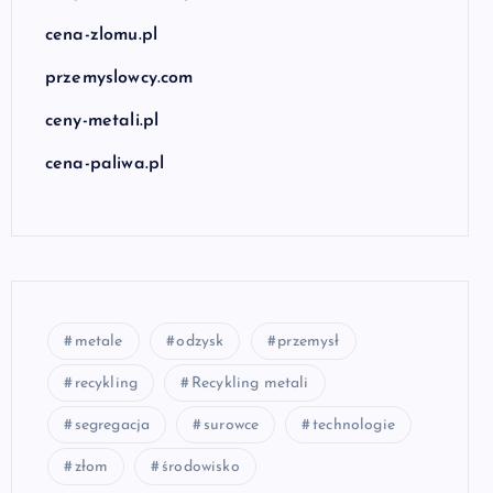
cena-zlomu.pl
przemyslowcy.com
ceny-metali.pl
cena-paliwa.pl
metale
odzysk
przemysł
recykling
Recykling metali
segregacja
surowce
technologie
złom
środowisko