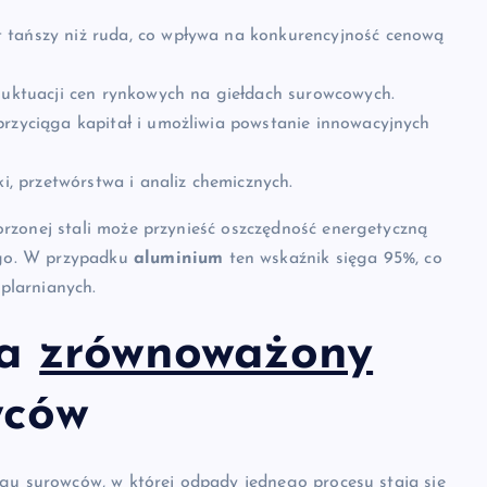
t tańszy niż ruda, co wpływa na konkurencyjność cenową
fluktuacji cen rynkowych na giełdach surowcowych.
przyciąga kapitał i umożliwia powstanie innowacyjnych
ki, przetwórstwa i analiz chemicznych.
rzonej stali może przynieść oszczędność energetyczną
go. W przypadku
aluminium
ten wskaźnik sięga 95%, co
eplarnianych.
na
zrównoważony
wców
egu
surowców, w której odpady jednego procesu stają się