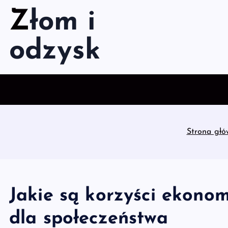
S
Złom i
k
i
odzysk
p
t
o
c
o
n
t
Strona gł
e
n
t
Jakie są korzyści ekonom
dla społeczeństwa