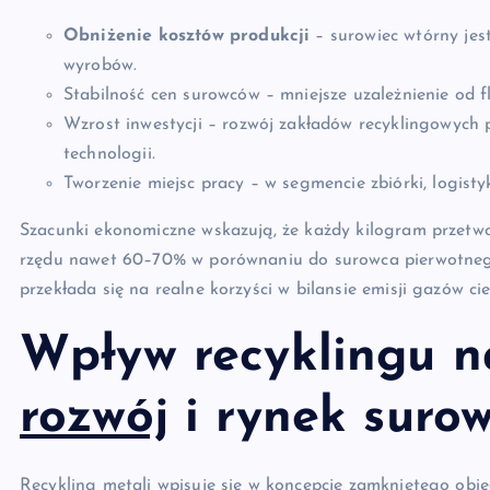
Obniżenie kosztów produkcji
– surowiec wtórny jes
wyrobów.
Stabilność cen surowców – mniejsze uzależnienie od 
Wzrost inwestycji – rozwój zakładów recyklingowych 
technologii.
Tworzenie miejsc pracy – w segmencie zbiórki, logisty
Szacunki ekonomiczne wskazują, że każdy kilogram przetwo
rzędu nawet 60–70% w porównaniu do surowca pierwotne
przekłada się na realne korzyści w bilansie emisji gazów ci
Wpływ recyklingu 
rozwój
i rynek suro
Recykling metali wpisuje się w koncepcję
zamkniętego obi