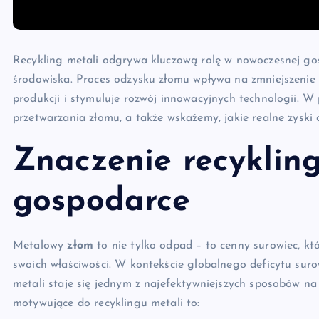
Recykling metali odgrywa kluczową rolę w nowoczesnej gos
środowiska. Proces odzysku złomu wpływa na zmniejszenie 
produkcji i stymuluje rozwój innowacyjnych technologii. W 
przetwarzania złomu, a także wskażemy, jakie realne zyski
Znaczenie recyklin
gospodarce
Metalowy
złom
to nie tylko odpad – to cenny surowiec, kt
swoich właściwości. W kontekście globalnego deficytu sur
metali staje się jednym z najefektywniejszych sposobów na
motywujące do recyklingu metali to: