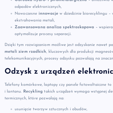
Obróbka hydro- i pirometalurgiczna
– umożliwia w
odpadów elektronicznych,
Nowoczesne
innowacje
w dziedzinie biorecyklingu 
ekstrahowania metali,
Zaawansowana analiza spektroskopowa
– wspiera
optymalizuje procesy separacji.
Dzięki tym rozwiązaniom możliwe jest odzyskanie nawet 
metali ziem rzadkich
, kluczowych dla produkcji magnesów
telekomunikacyjnych, procesy odzysku pozwalają na znaczn
Odzysk z urządzeń elektroni
Telefony komórkowe, laptopy czy panele fotowoltaiczne t
i lantanu.
Recykling
takich urządzeń wymaga wstępnej dem
termicznych, które pozwalają na:
usunięcie tworzyw sztucznych i obudów,