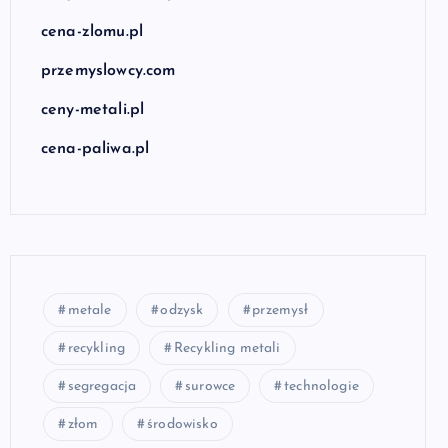
cena-zlomu.pl
przemyslowcy.com
ceny-metali.pl
cena-paliwa.pl
metale
odzysk
przemysł
recykling
Recykling metali
segregacja
surowce
technologie
złom
środowisko