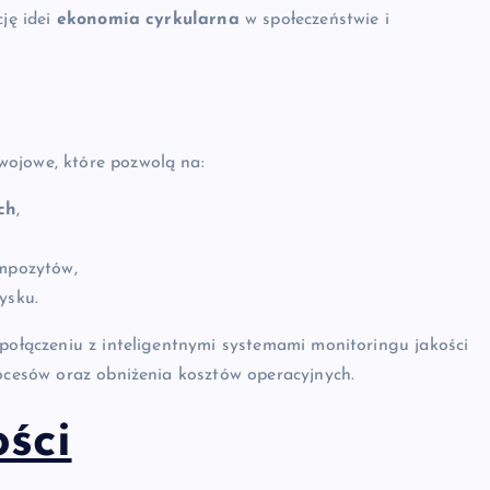
cję idei
ekonomia cyrkularna
w społeczeństwie i
wojowe, które pozwolą na:
ch
,
ompozytów,
ysku.
 połączeniu z inteligentnymi systemami monitoringu jakości
rocesów oraz obniżenia kosztów operacyjnych.
ści