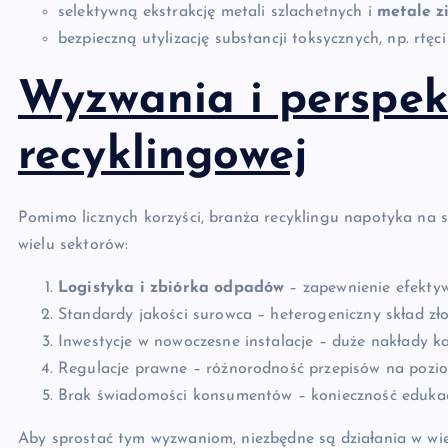
selektywną ekstrakcję metali szlachetnych i
metale z
bezpieczną utylizację substancji toksycznych, np. rtęc
Wyzwania i perspek
recyklingowej
Pomimo licznych korzyści, branża recyklingu napotyka na 
wielu sektorów:
Logistyka i zbiórka odpadów
– zapewnienie efekty
Standardy jakości surowca – heterogeniczny skład zł
Inwestycje w nowoczesne instalacje – duże nakłady ka
Regulacje prawne – różnorodność przepisów na pozi
Brak świadomości konsumentów – konieczność edukacji
Aby sprostać tym wyzwaniom, niezbędne są działania w wi