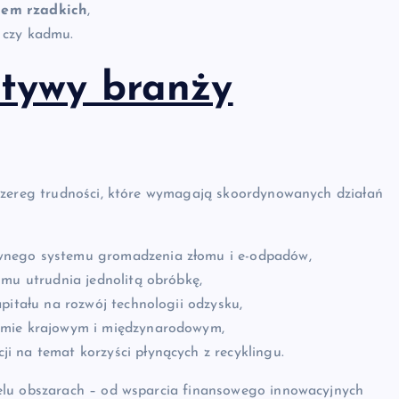
iem rzadkich
,
i czy kadmu.
tywy branży
szereg trudności, które wymagają skoordynowanych działań
wnego systemu gromadzenia złomu i e-odpadów,
omu utrudnia jednolitą obróbkę,
pitału na rozwój technologii odzysku,
omie krajowym i międzynarodowym,
 na temat korzyści płynących z recyklingu.
elu obszarach – od wsparcia finansowego innowacyjnych