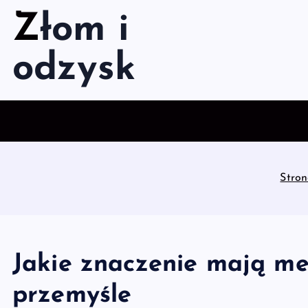
S
Złom i
k
i
odzysk
p
t
o
c
o
n
t
Stro
e
n
t
Jakie znaczenie mają me
przemyśle