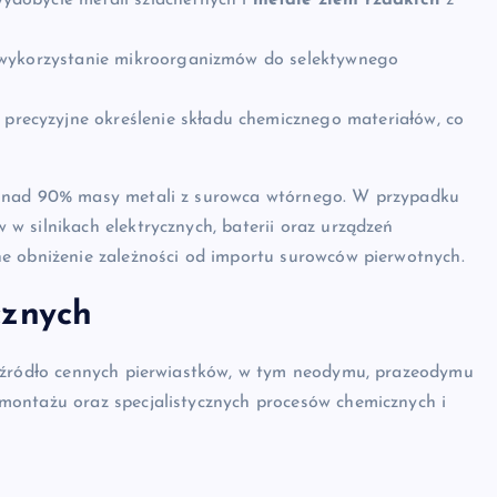
ydobycie metali szlachetnych i
metale ziem rzadkich
z
– wykorzystanie mikroorganizmów do selektywnego
 precyzyjne określenie składu chemicznego materiałów, co
ponad 90% masy metali z surowca wtórnego. W przypadku
 w silnikach elektrycznych, baterii oraz urządzeń
e obniżenie zależności od importu surowców pierwotnych.
cznych
o źródło cennych pierwiastków, w tym neodymu, prazeodymu
ontażu oraz specjalistycznych procesów chemicznych i