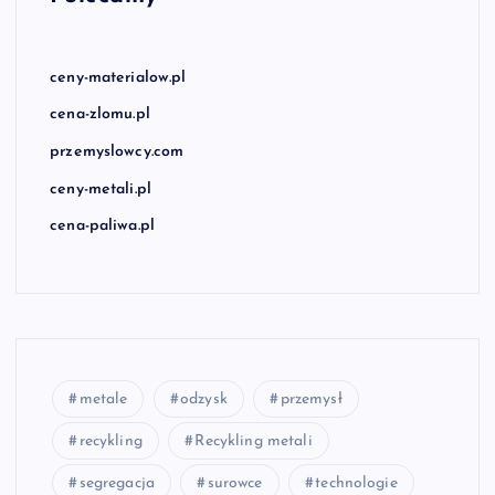
ceny-materialow.pl
cena-zlomu.pl
przemyslowcy.com
ceny-metali.pl
cena-paliwa.pl
metale
odzysk
przemysł
recykling
Recykling metali
segregacja
surowce
technologie