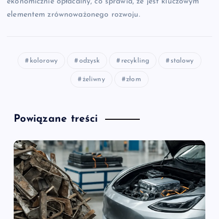
ekonomicznie opłacalny, co sprawia, że jest kluczowym
elementem zrównoważonego rozwoju.
kolorowy
odzysk
recykling
stalowy
żeliwny
złom
Powiązane treści