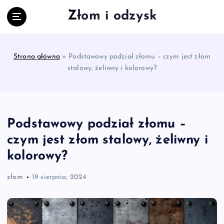
S
Złom i odzysk
k
i
p
t
Strona główna
»
Podstawowy podział złomu – czym jest złom
o
stalowy, żeliwny i kolorowy?
c
o
n
t
e
Podstawowy podział złomu –
n
czym jest złom stalowy, żeliwny i
t
kolorowy?
złom
19 sierpnia, 2024