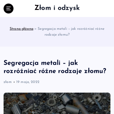
S
Złom i odzysk
k
i
p
t
Strona główna
»
Segregacja metali – jak rozróżniać różne
o
rodzaje złomu?
c
o
n
t
e
Segregacja metali – jak
n
rozróżniać różne rodzaje złomu?
t
złom
19 maja, 2022