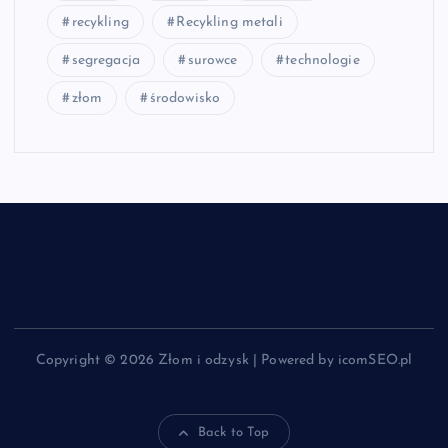
recykling
Recykling metali
segregacja
surowce
technologie
złom
środowisko
Copyright © 2026 Złom i odzysk | Powered by icomSEO.pl
Back to Top