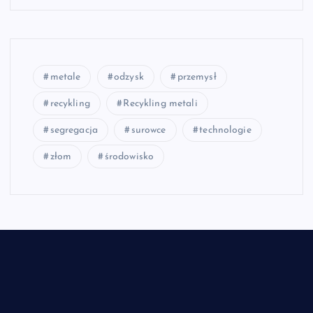
metale
odzysk
przemysł
recykling
Recykling metali
segregacja
surowce
technologie
złom
środowisko