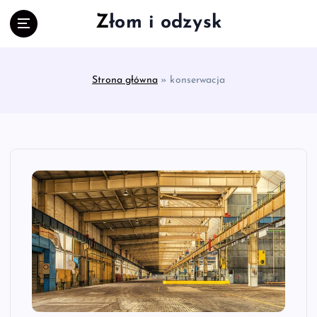
S
Złom i odzysk
k
i
p
t
Strona główna
»
konserwacja
o
c
o
n
t
e
n
t