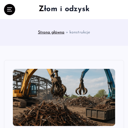
S
Złom i odzysk
k
i
p
t
Strona główna
»
konstrukcje
o
c
o
n
t
e
n
t