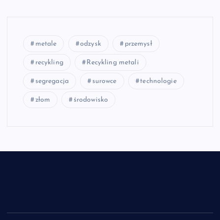
metale
odzysk
przemysł
recykling
Recykling metali
segregacja
surowce
technologie
złom
środowisko