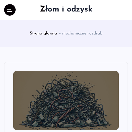
S
Złom i odzysk
k
i
p
t
Strona główna
»
mechaniczne rozdrab
o
c
o
n
t
e
n
t