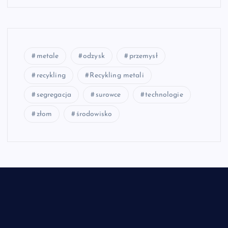
metale
odzysk
przemysł
recykling
Recykling metali
segregacja
surowce
technologie
złom
środowisko