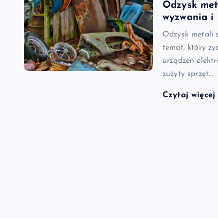
Odzysk meta
wyzwania i 
Odzysk metali z
temat, który zy
urządzeń elektro
zużyty sprzęt…
Czytaj więce