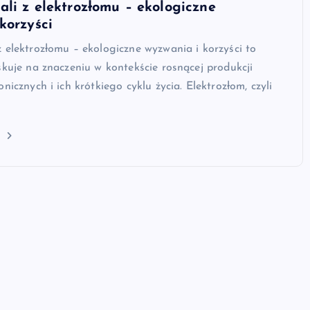
li z elektrozłomu – ekologiczne
korzyści
 elektrozłomu – ekologiczne wyzwania i korzyści to
skuje na znaczeniu w kontekście rosnącej produkcji
nicznych i ich krótkiego cyklu życia. Elektrozłom, czyli
j