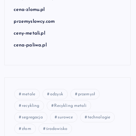
cena-zlomu.pl
przemyslowcy.com
ceny-metali.pl
cena-paliwa.pl
metale
odzysk
przemysł
recykling
Recykling metali
segregacja
surowce
technologie
złom
środowisko