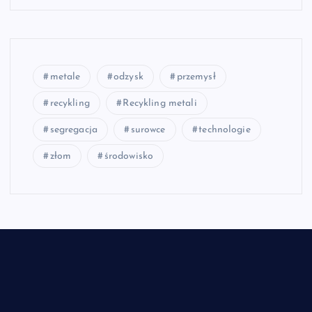
metale
odzysk
przemysł
recykling
Recykling metali
segregacja
surowce
technologie
złom
środowisko