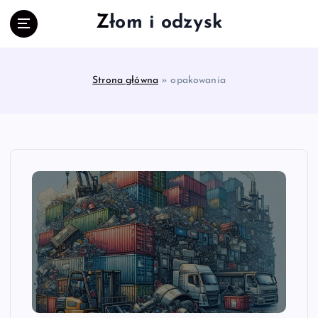
S
Złom i odzysk
k
i
p
t
Strona główna
»
opakowania
o
c
o
n
t
e
n
t