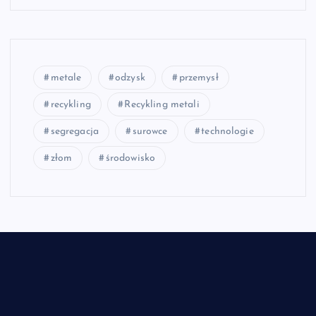
metale
odzysk
przemysł
recykling
Recykling metali
segregacja
surowce
technologie
złom
środowisko