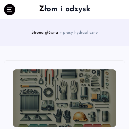
S
Złom i odzysk
k
i
p
t
Strona główna
»
prasy hydrauliczne
o
c
o
n
t
e
n
t