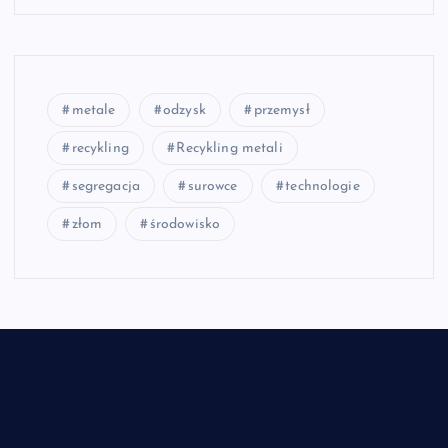
metale
odzysk
przemysł
recykling
Recykling metali
segregacja
surowce
technologie
złom
środowisko