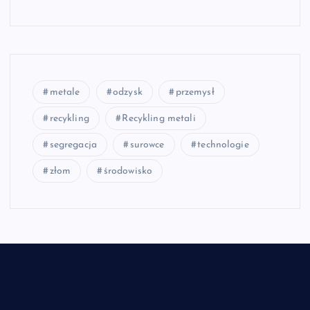
metale
odzysk
przemysł
recykling
Recykling metali
segregacja
surowce
technologie
złom
środowisko