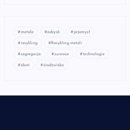
metale
odzysk
przemysł
recykling
Recykling metali
segregacja
surowce
technologie
złom
środowisko