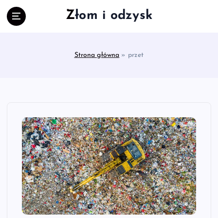
S
Złom i odzysk
k
i
p
t
Strona główna
»
przet
o
c
o
n
t
e
n
t