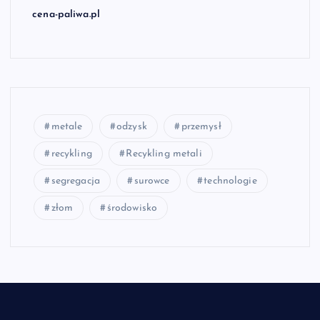
cena-paliwa.pl
metale
odzysk
przemysł
recykling
Recykling metali
segregacja
surowce
technologie
złom
środowisko