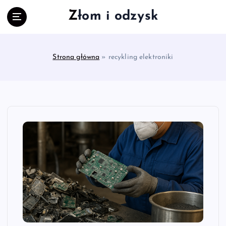
S
Złom i odzysk
k
i
p
t
Strona główna
»
recykling elektroniki
o
c
o
n
t
e
n
t