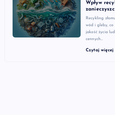
Wpływ recy
zanieczyszc
Recykling złomu
wód i gleby, c
jakość życia lu
cennych…
Czytaj więce