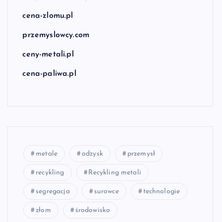
cena-zlomu.pl
przemyslowcy.com
ceny-metali.pl
cena-paliwa.pl
metale
odzysk
przemysł
recykling
Recykling metali
segregacja
surowce
technologie
złom
środowisko