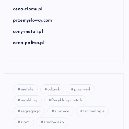
cena-zlomu.pl
przemyslowcy.com
ceny-metali.pl
cena-paliwa.pl
metale
odzysk
przemysł
recykling
Recykling metali
segregacja
surowce
technologie
złom
środowisko