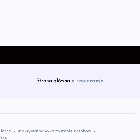
Strona główna
»
regeneracja
ularna
maksymalne wykorzystanie zasobów
2024