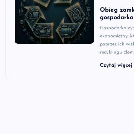
Obieg zamkn
gospodarka
Gospodarka cyr
ekonomiczny, k
poprzez ich wie
recyklingu zło
Czytaj więce