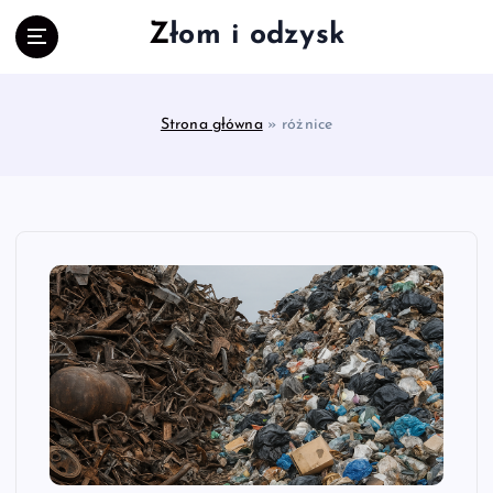
S
Złom i odzysk
k
i
p
t
Strona główna
»
różnice
o
c
o
n
t
e
n
t