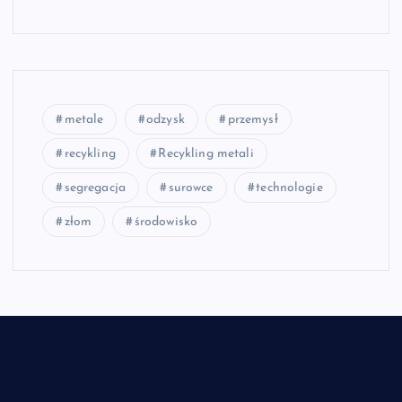
metale
odzysk
przemysł
recykling
Recykling metali
segregacja
surowce
technologie
złom
środowisko