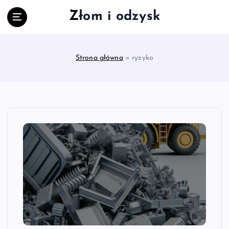
S
Złom i odzysk
k
i
p
t
Strona główna
»
ryzyko
o
c
o
n
t
e
n
t