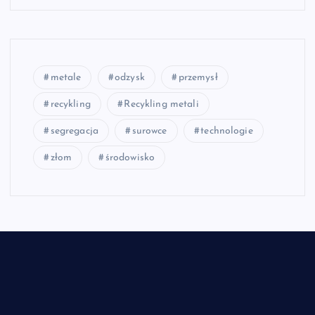
metale
odzysk
przemysł
recykling
Recykling metali
segregacja
surowce
technologie
złom
środowisko