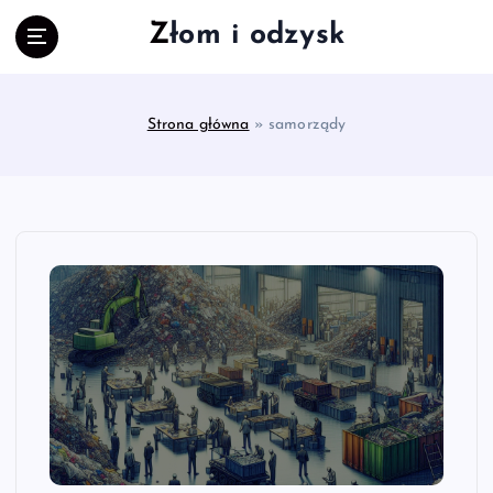
S
Złom i odzysk
k
i
p
t
Strona główna
»
samorządy
o
c
o
n
t
e
n
t