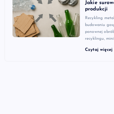
Jakie surow
produkcji
Recykling meta
budowaniu gosp
ponownej obrób
recyklingu, min
Czytaj więce