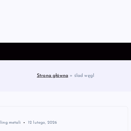
Strona główna
»
ślad węgl
ling metali
12 lutego, 2026