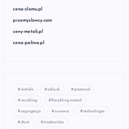
cena-zlomu.pl
przemyslowcy.com
ceny-metali.pl
cena-paliwa.pl
metale
odzysk
przemysł
recykling
Recykling metali
segregacja
surowce
technologie
złom
środowisko