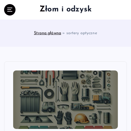
S
Złom i odzysk
k
i
p
t
Strona główna
»
sortery optyczne
o
c
o
n
t
e
n
t