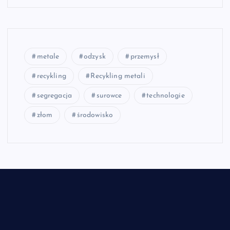
metale
odzysk
przemysł
recykling
Recykling metali
segregacja
surowce
technologie
złom
środowisko