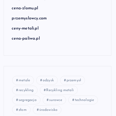
cena-zlomu.pl
przemyslowcy.com
ceny-metali.pl
cena-paliwa.pl
metale
odzysk
przemysł
recykling
Recykling metali
segregacja
surowce
technologie
złom
środowisko