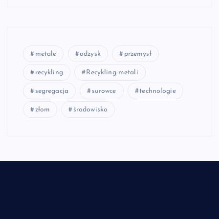
metale
odzysk
przemysł
recykling
Recykling metali
segregacja
surowce
technologie
złom
środowisko