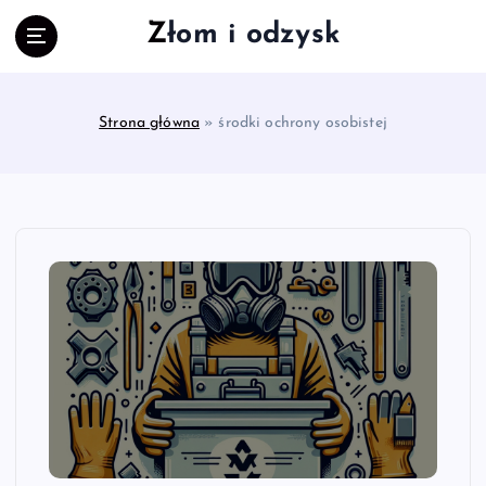
S
Złom i odzysk
k
i
p
t
Strona główna
»
środki ochrony osobistej
o
c
o
n
t
e
n
t