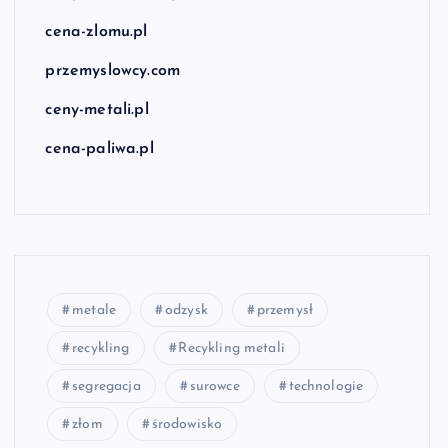
cena-zlomu.pl
przemyslowcy.com
ceny-metali.pl
cena-paliwa.pl
metale
odzysk
przemysł
recykling
Recykling metali
segregacja
surowce
technologie
złom
środowisko