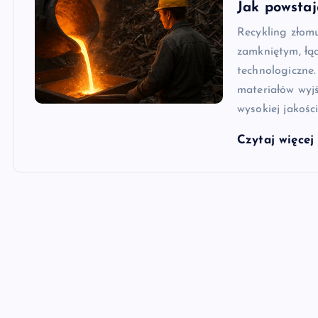
Jak powsta
Recykling złom
zamkniętym, łą
technologiczne
materiałów wyj
wysokiej jakośc
Czytaj więce