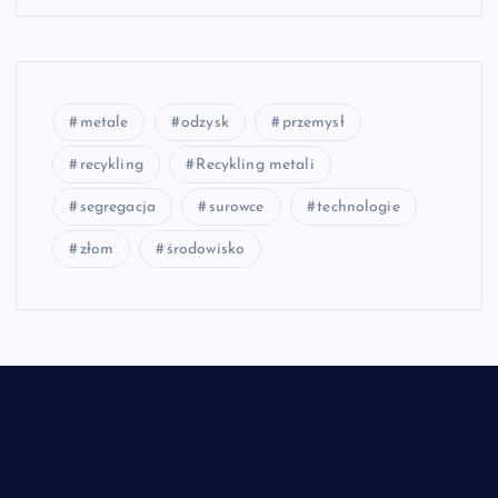
metale
odzysk
przemysł
recykling
Recykling metali
segregacja
surowce
technologie
złom
środowisko