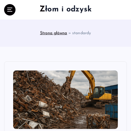
S
Złom i odzysk
k
i
p
t
Strona główna
»
standardy
o
c
o
n
t
e
n
t