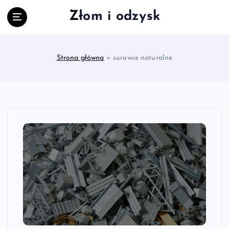
S
Złom i odzysk
k
i
p
t
Strona główna
»
surowce naturalne
o
c
o
n
t
e
n
t