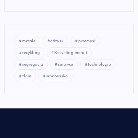
metale
odzysk
przemysł
recykling
Recykling metali
segregacja
surowce
technologie
złom
środowisko