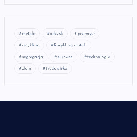
metale
odzysk
przemysł
recykling
Recykling metali
segregacja
surowce
technologie
złom
środowisko