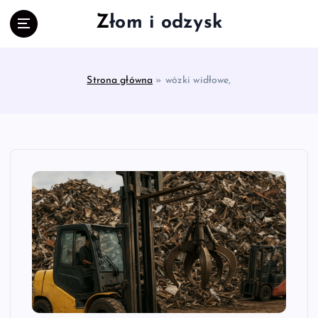
S
Złom i odzysk
k
i
p
t
Strona główna
»
wózki widłowe,
o
c
o
n
t
e
n
t