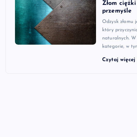
Złom ciężki
przemyśle
Odzysk złomu j
który przyczyni
naturalnych. W 
kategorie, w ty
Czytaj więce