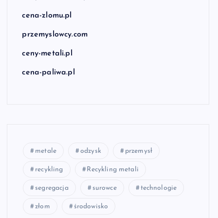
cena-zlomu.pl
przemyslowcy.com
ceny-metali.pl
cena-paliwa.pl
metale
odzysk
przemysł
recykling
Recykling metali
segregacja
surowce
technologie
złom
środowisko