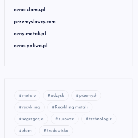
cena-zlomu.pl
przemyslowcy.com
ceny-metali.pl
cena-paliwa.pl
metale
odzysk
przemysł
recykling
Recykling metali
segregacja
surowce
technologie
złom
środowisko