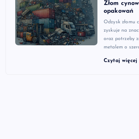
Złom cynowy
opakowań
Odzysk złomu c
zyskuje na znac
oraz potrzeby 
metalem o szer
Czytaj więce