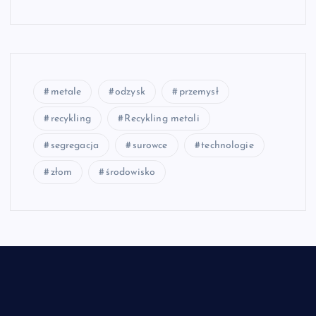
metale
odzysk
przemysł
recykling
Recykling metali
segregacja
surowce
technologie
złom
środowisko