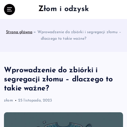
S
Złom i odzysk
k
i
p
t
Strona główna
»
Wprowadzenie do zbiórki i segregacji złomu –
o
dlaczego to takie ważne?
c
o
n
t
e
Wprowadzenie do zbiórki i
n
segregacji złomu – dlaczego to
t
takie ważne?
złom
25 listopada, 2023