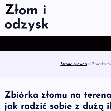
S
Złom i
k
i
odzysk
p
t
o
c
o
n
t
Strona główna
»
Zbiórka zł
e
n
t
Zbiórka złomu na teren
jak radzić sobie z dużą 