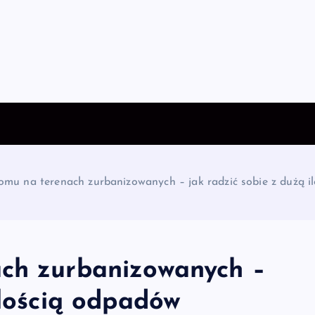
omu na terenach zurbanizowanych – jak radzić sobie z dużą 
ach zurbanizowanych –
ilością odpadów