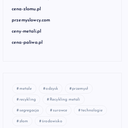
cena-zlomu.pl
przemyslowcy.com
ceny-metali.pl
cena-paliwa.pl
metale
odzysk
przemysł
recykling
Recykling metali
segregacja
surowce
technologie
złom
środowisko