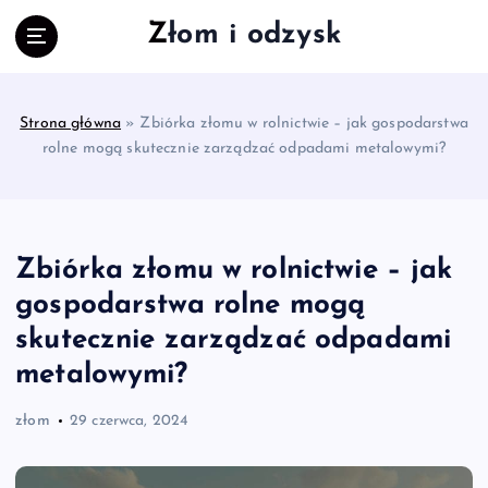
S
Złom i odzysk
k
i
p
t
Strona główna
»
Zbiórka złomu w rolnictwie – jak gospodarstwa
o
rolne mogą skutecznie zarządzać odpadami metalowymi?
c
o
n
t
e
Zbiórka złomu w rolnictwie – jak
n
gospodarstwa rolne mogą
t
skutecznie zarządzać odpadami
metalowymi?
złom
29 czerwca, 2024