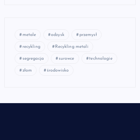
metale
odzysk
przemysł
recykling
Recykling metali
segregacja
surowce
technologie
złom
środowisko