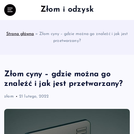
S
Złom i odzysk
k
i
p
t
Strona główna
»
Złom cyny – gdzie można go znaleźć i jak jest
o
przetwarzany?
c
o
n
t
e
Złom cyny – gdzie można go
n
znaleźć i jak jest przetwarzany?
t
złom
21 lutego, 2022