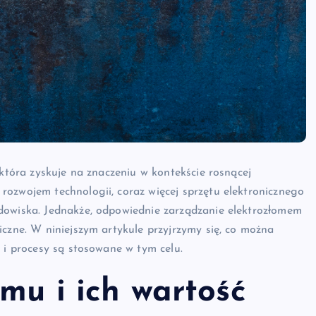
 która zyskuje na znaczeniu w kontekście rosnącej
rozwojem technologii, coraz więcej sprzętu elektronicznego
dowiska. Jednakże, odpowiednie zarządzanie elektrozłomem
iczne. W niniejszym artykule przyjrzymy się, co można
 i procesy są stosowane w tym celu.
omu i ich wartość