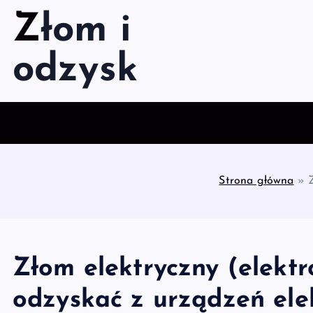
S
Złom i
k
i
odzysk
p
t
o
c
o
n
t
Strona główna
»
e
n
t
Złom elektryczny (elekt
odzyskać z urządzeń ele