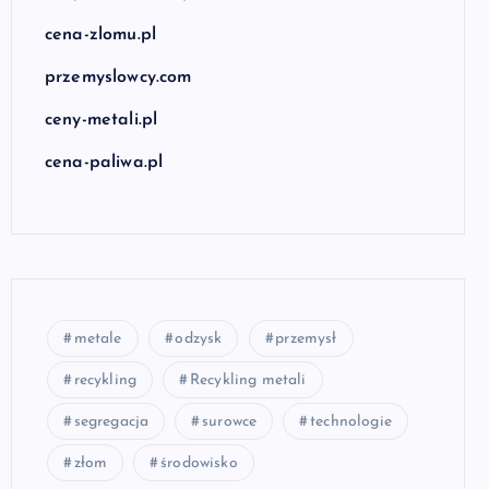
cena-zlomu.pl
przemyslowcy.com
ceny-metali.pl
cena-paliwa.pl
metale
odzysk
przemysł
recykling
Recykling metali
segregacja
surowce
technologie
złom
środowisko