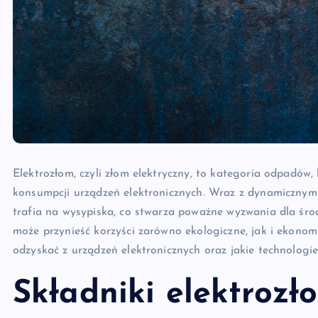
Elektrozłom, czyli złom elektryczny, to kategoria odpadów,
konsumpcji urządzeń elektronicznych. Wraz z dynamicznym 
trafia na wysypiska, co stwarza poważne wyzwania dla śro
może przynieść korzyści zarówno ekologiczne, jak i ekonom
odzyskać z urządzeń elektronicznych oraz jakie technologie
Składniki elektrozł