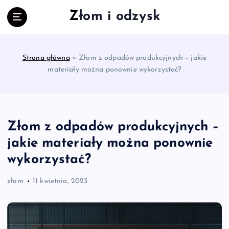
S
Złom i odzysk
k
i
p
t
Strona główna
»
Złom z odpadów produkcyjnych – jakie
o
materiały można ponownie wykorzystać?
c
o
n
t
e
Złom z odpadów produkcyjnych –
n
jakie materiały można ponownie
t
wykorzystać?
złom
11 kwietnia, 2023