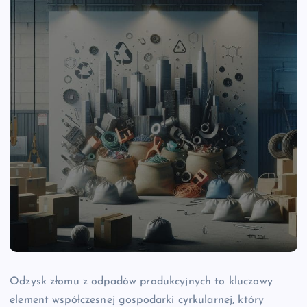
Odzysk złomu z odpadów produkcyjnych to kluczowy
element współczesnej gospodarki cyrkularnej, który